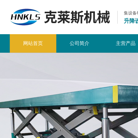
集设备
升降
网站首页
公司简介
主营产品