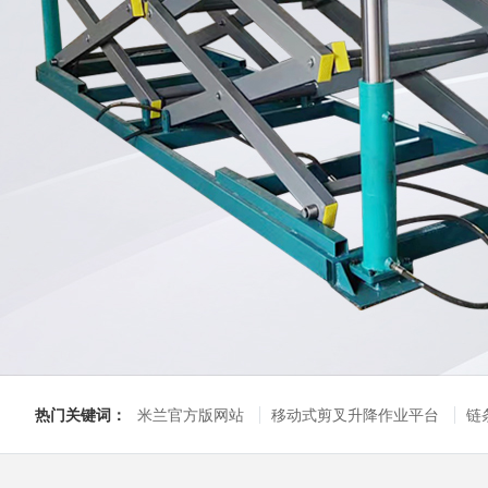
热门关键词：
米兰官方版网站
移动式剪叉升降作业平台
链