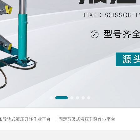
条导轨式液压升降作业平台
固定剪叉式液压升降作业平台