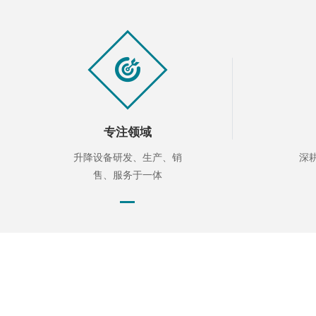
专注领域
升降设备研发、生产、销
深
售、服务于一体