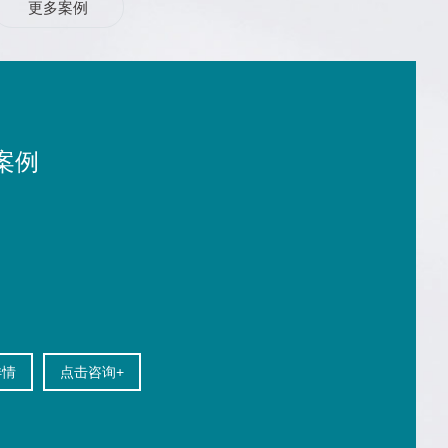
更多案例
案例
详情
点击咨询+