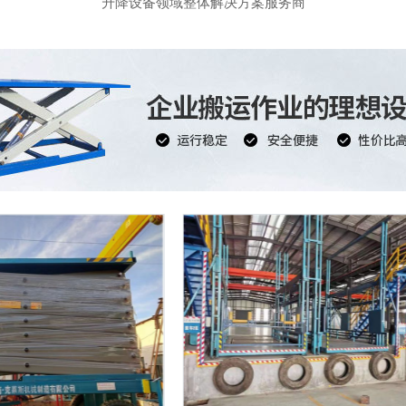
升降设备领域整体解决方案服务商