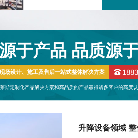
源于产品 品质源
188
现场设计、施工及售后一站式整体解决方案
莱斯定制化产品解决方案和高品质的产品赢得诸多客户的高度认
升降设备领域 