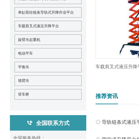
单缸双柱链条导轨式升降作业平台
车载剪叉式液压升降平台
旋臂吊起重机
电动平车
车载剪叉式液压升降
平衡吊
墙臂吊
登车桥
推荐资讯
◇ 导轨链条式液压
全国联系方式
全国服务热线：