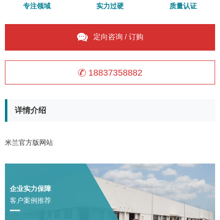
专注领域
实力过硬
质量认证
定向咨询 / 订购
18837358882
详情介绍
米兰官方版网站
企业实力保障
客户案例推荐