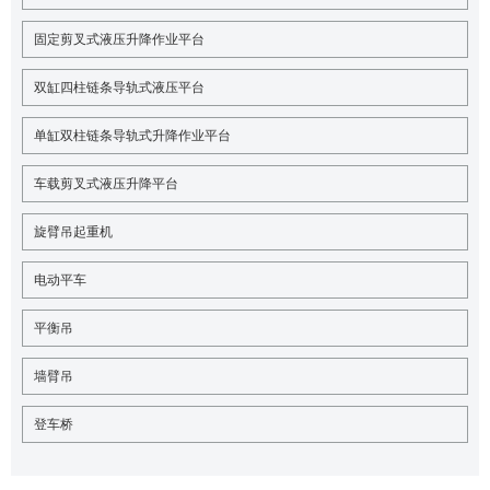
固定剪叉式液压升降作业平台
双缸四柱链条导轨式液压平台
单缸双柱链条导轨式升降作业平台
车载剪叉式液压升降平台
旋臂吊起重机
电动平车
平衡吊
墙臂吊
登车桥