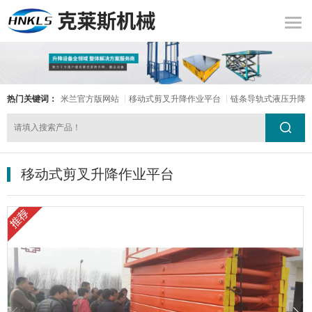
热门关键词：
米兰官方版网站
移动式剪叉升降作业平台
链条导轨式液压升降
移动式剪叉升降作业平台