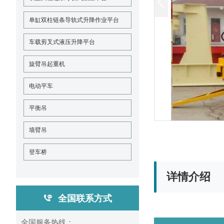
单缸双柱链条导轨式升降作业平台
车载剪叉式液压升降平台
旋臂吊起重机
电动平车
平衡吊
墙臂吊
登车桥
详情介绍
全国联系方式
全国服务热线：