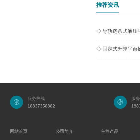
推荐资讯
◇ 导轨链条式液压
◇ 固定式升降平台
服务热线
服务
18837358882
188
网站首页
公司简介
主营产品