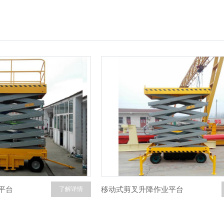
平台
移动式剪叉升降作业平台
了解详情