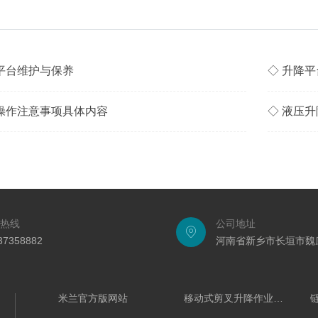
平台维护与保养
◇ 升降
操作注意事项具体内容
◇ 液压
热线
公司地址
37358882
河南省新乡市长垣市魏
米兰官方版网站
移动式剪叉升降作业平台