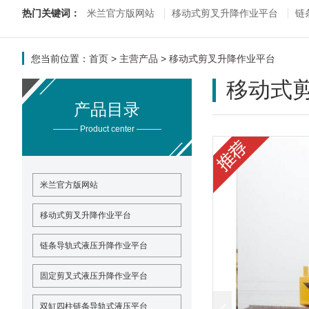
热门关键词：
米兰官方版网站
移动式剪叉升降作业平台
链
您当前位置：
首页
>
主营产品
>
移动式剪叉升降作业平台
移动式
产品目录
——— Product center ———
米兰官方版网站
移动式剪叉升降作业平台
链条导轨式液压升降作业平台
固定剪叉式液压升降作业平台
双缸四柱链条导轨式液压平台